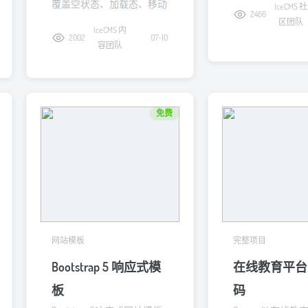
覆盖空状态、加载态、移动
IceCMS 社
2466
局。
端导航和内容卡片。
区团队
IceCMS 内
2002
07-10
容团队
免费
网站模板
完整项目
Bootstrap 5 响应式模
在线教育平台
板
码