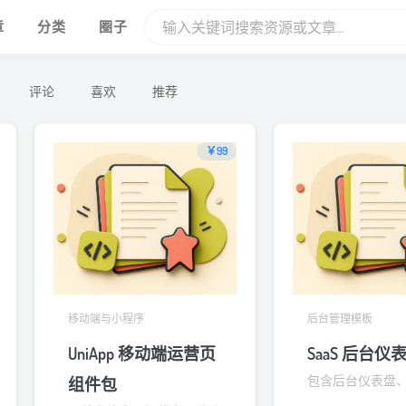
章
分类
圈子
评论
喜欢
推荐
￥99
移动端与小程序
后台管理模板
UniApp 移动端运营页
SaaS 后台仪
包含后台仪表盘
组件包
选、详情抽屉和