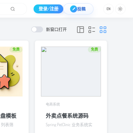
登录/注册
投稿
EN
新窗口打开
免费
免费
电商系统
表盘模板
外卖点餐系统源码
、列表筛
Spring PetClinic 业务系统实
权限菜单布
战源码入口